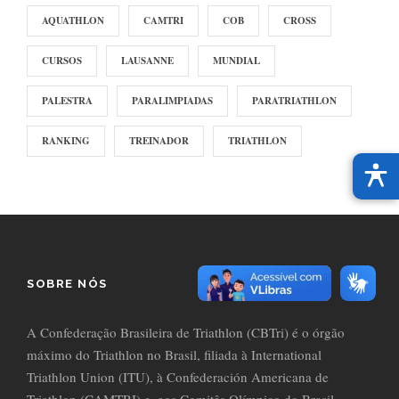
AQUATHLON
CAMTRI
COB
CROSS
CURSOS
LAUSANNE
MUNDIAL
PALESTRA
PARALIMPIADAS
PARATRIATHLON
RANKING
TREINADOR
TRIATHLON
SOBRE NÓS
A Confederação Brasileira de Triathlon (CBTri) é o órgão
máximo do Triathlon no Brasil, filiada à International
Triathlon Union (ITU), à Confederación Americana de