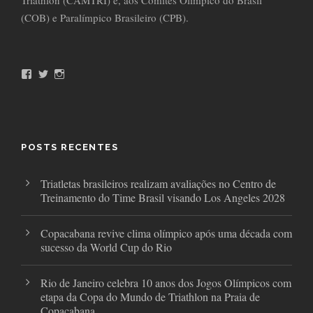
Triathlon (CAMTRI) e, aos Comitês Olímpico do Brasil
(COB) e Paralímpico Brasileiro (CPB).
F
T
I
a
w
n
c
i
s
e
t
t
b
t
a
o
e
g
o
r
r
POSTS RECENTES
k
a
m
Triatletas brasileiros realizam avaliações no Centro de
Treinamento do Time Brasil visando Los Angeles 2028
Copacabana revive clima olímpico após uma década com
sucesso da World Cup do Rio
Rio de Janeiro celebra 10 anos dos Jogos Olímpicos com
etapa da Copa do Mundo de Triathlon na Praia de
Copacabana