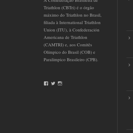
Triathlon (CBTri) é o órgão
máximo do Triathlon no Brasil,
filiada à International Triathlon
Union (ITU), à Confederación
Americana de Triathlon
(CAMTRI) e, aos Comitês
Olímpico do Brasil (COB) e
Paralímpico Brasileiro (CPB).
F
T
I
a
w
n
c
i
s
e
t
t
b
t
a
o
e
g
o
r
r
k
a
m