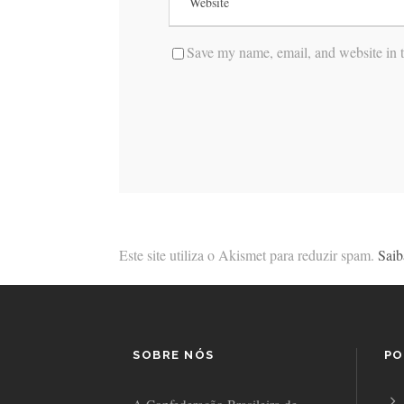
Save my name, email, and website in t
Este site utiliza o Akismet para reduzir spam.
Saib
SOBRE NÓS
PO
A Confederação Brasileira de