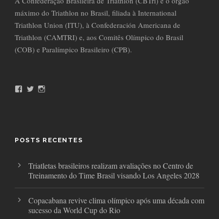
A Confederação Brasileira de Triathlon (CBTri) é o órgão
máximo do Triathlon no Brasil, filiada à International
Triathlon Union (ITU), à Confederación Americana de
Triathlon (CAMTRI) e, aos Comitês Olímpico do Brasil
(COB) e Paralímpico Brasileiro (CPB).
F
T
I
a
w
n
c
i
s
e
t
t
b
t
a
o
e
g
o
r
r
POSTS RECENTES
k
a
m
Triatletas brasileiros realizam avaliações no Centro de
Treinamento do Time Brasil visando Los Angeles 2028
Copacabana revive clima olímpico após uma década com
sucesso da World Cup do Rio