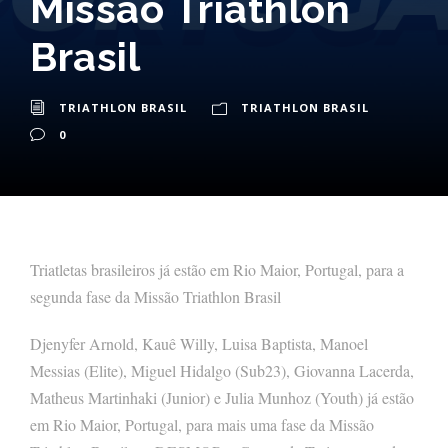
Missão Triathlon
Brasil
TRIATHLON BRASIL
TRIATHLON BRASIL
0
Triatletas brasileiros já estão em Rio Maior, Portugal, para a
segunda fase da Missão Triathlon Brasil
Djenyfer Arnold, Kauê Willy, Luisa Baptista, Manoel
Messias (Elite), Miguel Hidalgo (Sub23), Giovanna Lacerda,
Matheus Martinhaki (Junior) e Julia Munhoz (Youth) já estão
em Rio Maior, Portugal, para mais uma fase da Missão