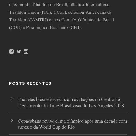
máximo do Triathlon no Brasil, filiada à International
Triathlon Union (ITU), à Confederación Americana de
Triathlon (CAMTRI) e, aos Comitês Olímpico do Brasil
(COB) e Paralímpico Brasileiro (CPB).
F
T
I
a
w
n
c
i
s
e
t
t
b
t
a
o
e
g
o
r
r
POSTS RECENTES
k
a
m
Triatletas brasileiros realizam avaliações no Centro de
Treinamento do Time Brasil visando Los Angeles 2028
Copacabana revive clima olímpico após uma década com
sucesso da World Cup do Rio