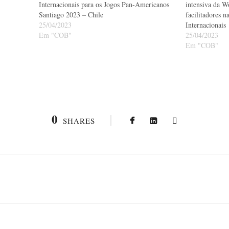
Internacionais para os Jogos Pan-Americanos
intensiva da W
Santiago 2023 – Chile
facilitadores 
25/04/2023
Internacionais
Em "COB"
25/04/2023
Em "COB"
0
SHARES