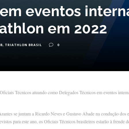
 em eventos intern
iathlon em 2022
OB
,
TRIATHLON BRASIL
0
ro Oficiais Técnicos atuando como Delegados Técnicos em eventos inter
antes se juntam a Ricardo Neves e Gustavo Abade na condução dos ev
evistos para este ano, os Oficiais Técnicos brasileiros estarão à frende 