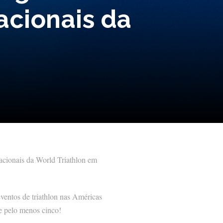
acionais da
nacionais da World Triathlon em
entos de triathlon nas Américas
de pelo menos cinco!