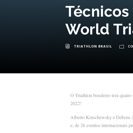
Técnicos
World Tr
TRIATHLON BRASIL
C
O Triathlon brasileiro terá quat
2022!
Alberto Kruschewsky e Débora Ar
e, de 26 eventos internacionais pr