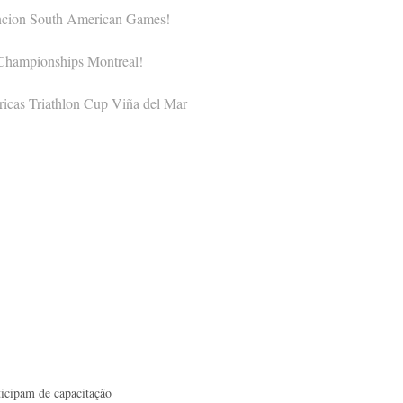
ncion South American Games!
 Championships Montreal!
icas Triathlon Cup Viña del Mar
ticipam de capacitação