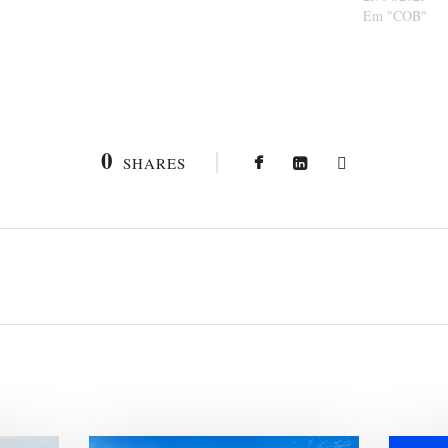
Em "COB"
0
SHARES