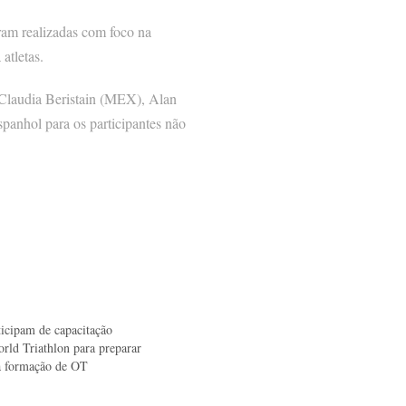
foram realizadas com foco na
atletas.
 Claudia Beristain (MEX), Alan
panhol para os participantes não
ticipam de capacitação
orld Triathlon para preparar
na formação de OT