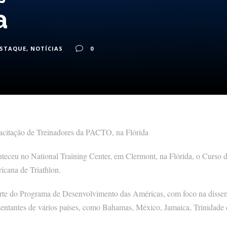
a
ESTAQUE
,
NOTÍCIAS
0
pacitação de Treinadores da PACTO, na Flórida
nteceu no National Training Center, em Clermont, na Flórida, o Curso 
cana de Triathlon.
arte do Programa de Desenvolvimento das Américas, com foco na dissem
esentantes de vários países, como Bahamas, México, Jamaica, Trinidad