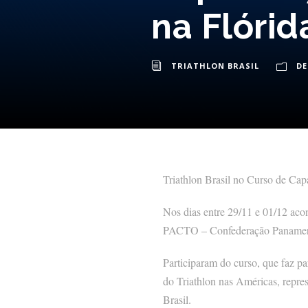
na Flórid
TRIATHLON BRASIL
D
Triathlon Brasil no Curso de Ca
Nos dias entre 29/11 e 01/12 aco
PACTO – Confederação Panameri
Participaram do curso, que faz p
do Triathlon nas Américas, repr
Brasil.