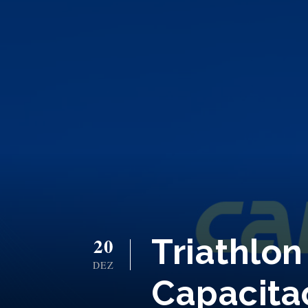
Triathlon
20
DEZ
Capacita