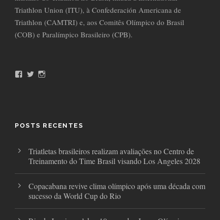
Triathlon Union (ITU), à Confederación Americana de
Triathlon (CAMTRI) e, aos Comitês Olímpico do Brasil
(COB) e Paralímpico Brasileiro (CPB).
F
T
I
a
w
n
c
i
s
e
t
t
b
t
a
o
e
g
o
r
r
POSTS RECENTES
k
a
m
Triatletas brasileiros realizam avaliações no Centro de
Treinamento do Time Brasil visando Los Angeles 2028
Copacabana revive clima olímpico após uma década com
sucesso da World Cup do Rio