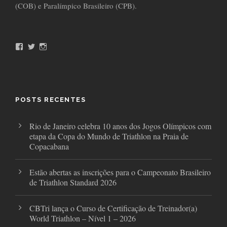
(COB) e Paralímpico Brasileiro (CPB).
F
T
I
a
w
n
c
i
s
e
t
t
b
t
a
o
e
g
o
r
r
POSTS RECENTES
k
a
m
Rio de Janeiro celebra 10 anos dos Jogos Olímpicos com
etapa da Copa do Mundo de Triathlon na Praia de
Copacabana
Estão abertas as inscrições para o Campeonato Brasileiro
de Triathlon Standard 2026
CBTri lança o Curso de Certificação de Treinador(a)
World Triathlon – Nível 1 – 2026