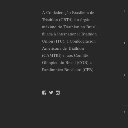
A Confederação Brasileira de
Triathlon (CBTri) é o órgão
máximo do Triathlon no Brasil,
filiada à International Triathlon
Union (ITU), à Confederación
Americana de Triathlon
(CAMTRI) e, aos Comitês
Olímpico do Brasil (COB) e
Paralímpico Brasileiro (CPB).
F
T
I
a
w
n
c
i
s
e
t
t
b
t
a
o
e
g
o
r
r
k
a