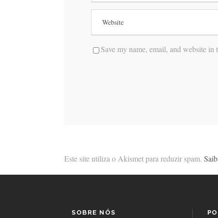
Save my name, email, and website in t
Este site utiliza o Akismet para reduzir spam.
Saib
SOBRE NÓS
PO