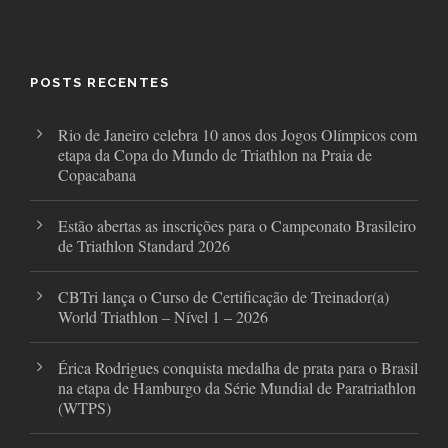
c
i
s
e
t
t
b
t
a
o
e
g
o
r
r
POSTS RECENTES
k
a
m
Rio de Janeiro celebra 10 anos dos Jogos Olímpicos com
etapa da Copa do Mundo de Triathlon na Praia de
Copacabana
Estão abertas as inscrições para o Campeonato Brasileiro
de Triathlon Standard 2026
CBTri lança o Curso de Certificação de Treinador(a)
World Triathlon – Nível 1 – 2026
Érica Rodrigues conquista medalha de prata para o Brasil
na etapa de Hamburgo da Série Mundial de Paratriathlon
(WTPS)