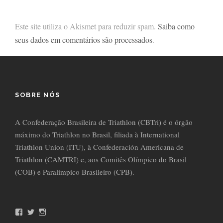
Este site utiliza o Akismet para reduzir spam.
Saiba como
seus dados em comentários são processados
.
SOBRE NÓS
A Confederação Brasileira de Triathlon (CBTri) é o órgão
máximo do Triathlon no Brasil, filiada à International
Triathlon Union (ITU), à Confederación Americana de
Triathlon (CAMTRI) e, aos Comitês Olímpico do Brasil
(COB) e Paralímpico Brasileiro (CPB).
F
T
I
a
w
n