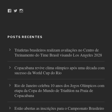
F
T
I
a
w
n
c
i
s
e
t
t
b
t
a
o
e
g
o
r
r
POSTS RECENTES
k
a
m
Triatletas brasileiros realizam avaliações no Centro de
Treinamento do Time Brasil visando Los Angeles 2028
Copacabana revive clima olímpico após uma década com
sucesso da World Cup do Rio
Rio de Janeiro celebra 10 anos dos Jogos Olímpicos com
etapa da Copa do Mundo de Triathlon na Praia de
Copacabana
Estão abertas as inscrições para o Campeonato Brasileiro