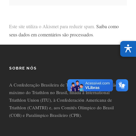
Este site utiliza o Akismet para reduzir spam.
Saiba como
seus dados em comentários são processados
.
SOBRE NÓS
A Confederação Brasileira de Triathlon (CBTri) é o órgão
máximo do Triathlon no Brasil, filiada à International
Triathlon Union (ITU), à Confederación Americana de
Triathlon (CAMTRI) e, aos Comitês Olímpico do Brasil
(COB) e Paralímpico Brasileiro (CPB).