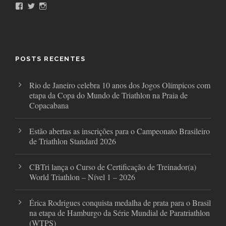
F
T
I
a
w
n
c
i
s
e
t
t
b
t
a
o
e
g
o
r
r
POSTS RECENTES
k
a
m
Rio de Janeiro celebra 10 anos dos Jogos Olímpicos com
etapa da Copa do Mundo de Triathlon na Praia de
Copacabana
Estão abertas as inscrições para o Campeonato Brasileiro
de Triathlon Standard 2026
CBTri lança o Curso de Certificação de Treinador(a)
World Triathlon – Nível 1 – 2026
Érica Rodrigues conquista medalha de prata para o Brasil
na etapa de Hamburgo da Série Mundial de Paratriathlon
(WTPS)