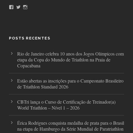
F
T
I
a
w
n
c
i
s
e
t
t
b
t
a
o
e
g
o
r
r
POSTS RECENTES
k
a
m
Rio de Janeiro celebra 10 anos dos Jogos Olímpicos com
etapa da Copa do Mundo de Triathlon na Praia de
Copacabana
Estão abertas as inscrições para o Campeonato Brasileiro
de Triathlon Standard 2026
CBTri lança o Curso de Certificação de Treinador(a)
World Triathlon – Nível 1 – 2026
Érica Rodrigues conquista medalha de prata para o Brasil
na etapa de Hamburgo da Série Mundial de Paratriathlon