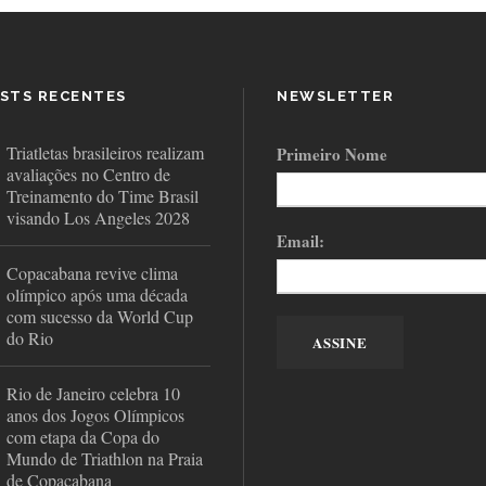
STS RECENTES
NEWSLETTER
Triatletas brasileiros realizam
Primeiro Nome
avaliações no Centro de
Treinamento do Time Brasil
visando Los Angeles 2028
Email:
Copacabana revive clima
olímpico após uma década
com sucesso da World Cup
do Rio
Rio de Janeiro celebra 10
anos dos Jogos Olímpicos
com etapa da Copa do
Mundo de Triathlon na Praia
de Copacabana