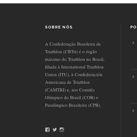
SOBRE NÓS
PO
A Confederação Brasileira de
Triathlon (CBTri) é o órgão
máximo do Triathlon no Brasil,
filiada à International Triathlon
Union (ITU), à Confederación
Americana de Triathlon
(CAMTRI) e, aos Comitês
Olímpico do Brasil (COB) e
Paralímpico Brasileiro (CPB).
F
T
I
a
w
n