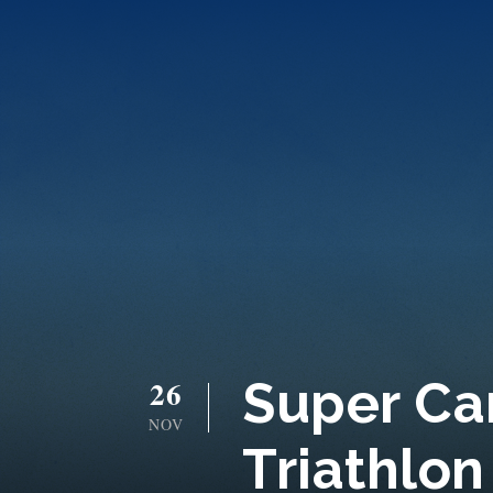
Super Ca
26
NOV
Triathlon