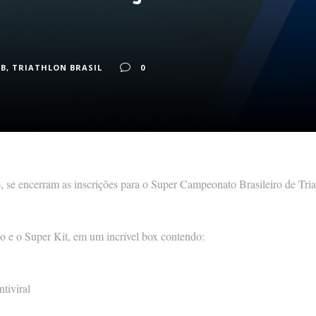
OB
,
TRIATHLON BRASIL
0
, se encerram as inscrições para o Super Campeonato Brasileiro de Tria
ão e o Super Kit, em um incrível box contendo:
tiviral