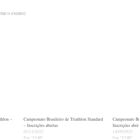
tar o evento)
thlon –
Campeonato Brasileiro de Triathlon Standard
Campeonato Bra
– Inscrições abertas
Inscrições aber
01/11/2022
14/09/2023
Em "COB"
Em "COB"