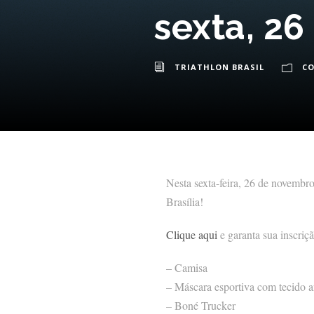
sexta, 26
TRIATHLON BRASIL
C
Nesta sexta-feira, 26 de novembro
Brasília!
Clique aqui
e garanta sua inscriç
– Camisa
– Máscara esportiva com tecido an
– Boné Trucker