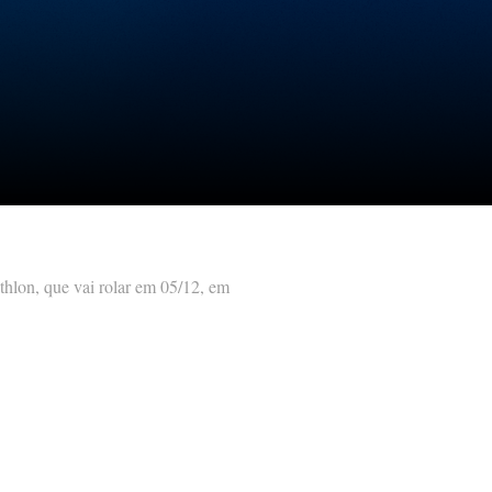
thlon, que vai rolar em 05/12, em