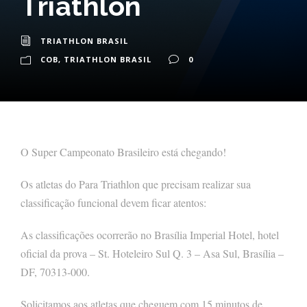
Triathlon
TRIATHLON BRASIL
COB
,
TRIATHLON BRASIL
0
O Super Campeonato Brasileiro está chegando!
Os atletas do Para Triathlon que precisam realizar sua
classificação funcional devem ficar atentos:
As classificações ocorrerão no Brasília Imperial Hotel, hotel
oficial da prova – St. Hoteleiro Sul Q. 3 – Asa Sul, Brasília –
DF, 70313-000.
Solicitamos aos atletas que cheguem com 15 minutos de