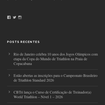
F
T
I
a
w
n
c
i
s
e
t
t
b
t
a
o
e
g
o
r
r
POSTS RECENTES
k
a
m
Rio de Janeiro celebra 10 anos dos Jogos Olímpicos com
etapa da Copa do Mundo de Triathlon na Praia de
Copacabana
Estão abertas as inscrições para o Campeonato Brasileiro
de Triathlon Standard 2026
CBTri lança o Curso de Certificação de Treinador(a)
World Triathlon – Nível 1 – 2026