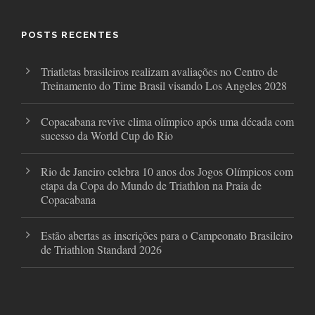
b
t
a
o
e
g
o
r
r
POSTS RECENTES
k
a
m
Triatletas brasileiros realizam avaliações no Centro de
Treinamento do Time Brasil visando Los Angeles 2028
Copacabana revive clima olímpico após uma década com
sucesso da World Cup do Rio
Rio de Janeiro celebra 10 anos dos Jogos Olímpicos com
etapa da Copa do Mundo de Triathlon na Praia de
Copacabana
Estão abertas as inscrições para o Campeonato Brasileiro
de Triathlon Standard 2026