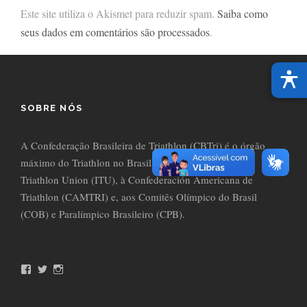
Este site utiliza o Akismet para reduzir spam.
Saiba como
seus dados em comentários são processados
.
SOBRE NÓS
A Confederação Brasileira de Triathlon (CBTri) é o órgão
máximo do Triathlon no Brasil, filiada à International
Triathlon Union (ITU), à Confederación Americana de
Triathlon (CAMTRI) e, aos Comitês Olímpico do Brasil
(COB) e Paralímpico Brasileiro (CPB).
F
T
I
a
w
n
c
i
s
e
t
t