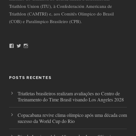
Triathlon Union (ITU), à Confederación Americana de
Triathlon (CAMTRI) e, aos Comitês Olímpico do Brasil
(COB) e Paralímpico Brasileiro (CPB).
F
T
I
a
w
n
c
i
s
e
t
t
b
t
a
o
e
g
o
r
r
POSTS RECENTES
k
a
m
Triatletas brasileiros realizam avaliações no Centro de
Treinamento do Time Brasil visando Los Angeles 2028
Copacabana revive clima olímpico após uma década com
sucesso da World Cup do Rio