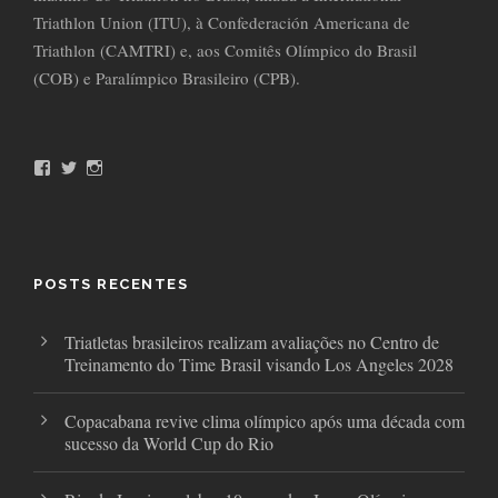
Triathlon Union (ITU), à Confederación Americana de
Triathlon (CAMTRI) e, aos Comitês Olímpico do Brasil
(COB) e Paralímpico Brasileiro (CPB).
F
T
I
a
w
n
c
i
s
e
t
t
b
t
a
o
e
g
o
r
r
POSTS RECENTES
k
a
m
Triatletas brasileiros realizam avaliações no Centro de
Treinamento do Time Brasil visando Los Angeles 2028
Copacabana revive clima olímpico após uma década com
sucesso da World Cup do Rio