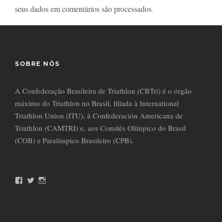
seus dados em comentários são processados
.
SOBRE NÓS
A Confederação Brasileira de Triathlon (CBTri) é o órgão
máximo do Triathlon no Brasil, filiada à International
Triathlon Union (ITU), à Confederación Americana de
Triathlon (CAMTRI) e, aos Comitês Olímpico do Brasil
(COB) e Paralímpico Brasileiro (CPB).
F
T
I
a
w
n
c
i
s
e
t
t
b
t
a
o
e
g