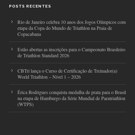
o
r
r
POSTS RECENTES
k
a
m
Rio de Janeiro celebra 10 anos dos Jogos Olímpicos com
etapa da Copa do Mundo de Triathlon na Praia de
Copacabana
Estão abertas as inscrições para o Campeonato Brasileiro
de Triathlon Standard 2026
CBTri lança o Curso de Certificação de Treinador(a)
World Triathlon – Nível 1 – 2026
Érica Rodrigues conquista medalha de prata para o Brasil
na etapa de Hamburgo da Série Mundial de Paratriathlon
(WTPS)