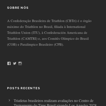
SOBRE NÓS
A Confederação Brasileira de Triathlon (CBTri) é o órgão
máximo do Triathlon no Brasil, filiada à International
Triathlon Union (ITU), à Confederación Americana de
Triathlon (CAMTRI) e, aos Comitês Olímpico do Brasil
(COB) e Paralímpico Brasileiro (CPB).
F
T
I
a
w
n
c
i
s
e
t
t
b
t
a
o
e
g
o
r
r
POSTS RECENTES
k
a
m
Triatletas brasileiros realizam avaliações no Centro de
Treinamento do Time Brasil visando Los Angeles 2028