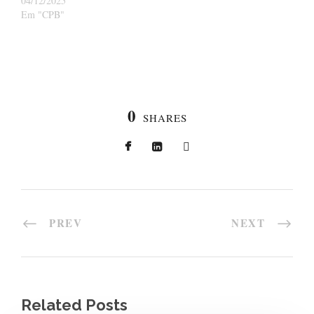
04/12/2025
Em "CPB"
0
SHARES
PREV
NEXT
Related Posts