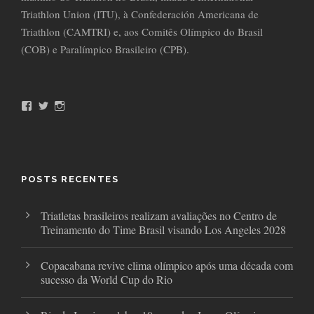
Triathlon Union (ITU), à Confederación Americana de
Triathlon (CAMTRI) e, aos Comitês Olímpico do Brasil
(COB) e Paralímpico Brasileiro (CPB).
F
T
I
a
w
n
c
i
s
e
t
t
b
t
a
o
e
g
o
r
r
POSTS RECENTES
k
a
m
Triatletas brasileiros realizam avaliações no Centro de
Treinamento do Time Brasil visando Los Angeles 2028
Copacabana revive clima olímpico após uma década com
sucesso da World Cup do Rio