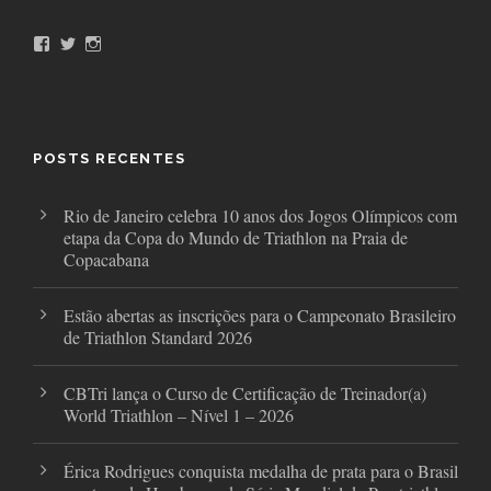
F
T
I
a
w
n
c
i
s
e
t
t
b
t
a
o
e
g
o
r
r
POSTS RECENTES
k
a
m
Rio de Janeiro celebra 10 anos dos Jogos Olímpicos com
etapa da Copa do Mundo de Triathlon na Praia de
Copacabana
Estão abertas as inscrições para o Campeonato Brasileiro
de Triathlon Standard 2026
CBTri lança o Curso de Certificação de Treinador(a)
World Triathlon – Nível 1 – 2026
Érica Rodrigues conquista medalha de prata para o Brasil