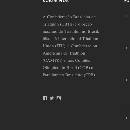
SOBRE NÓS
PO
A Confederação Brasileira de
Triathlon (CBTri) é o órgão
máximo do Triathlon no Brasil,
filiada à International Triathlon
Union (ITU), à Confederación
Americana de Triathlon
(CAMTRI) e, aos Comitês
Olímpico do Brasil (COB) e
Paralímpico Brasileiro (CPB).
F
T
I
a
w
n
c
i
s
e
t
t
b
t
a
o
e
g
o
r
r