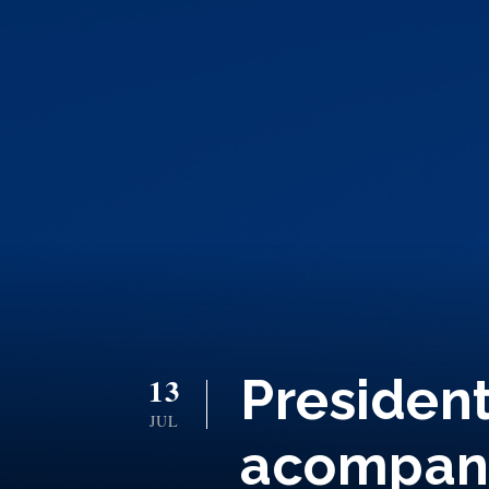
Presiden
13
JUL
acompanh