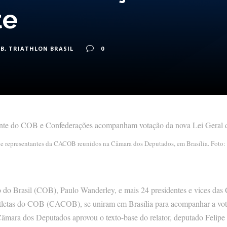
te
OB
,
TRIATHLON BRASIL
0
e representantes da CACOB reunidos na Câmara dos Deputados, em Brasília. Foto:
 do Brasil (COB), Paulo Wanderley, e mais 24 presidentes e vices das
tletas do COB (CACOB), se uniram em Brasília para acompanhar a vot
 Câmara dos Deputados aprovou o texto-base do relator, deputado Felipe