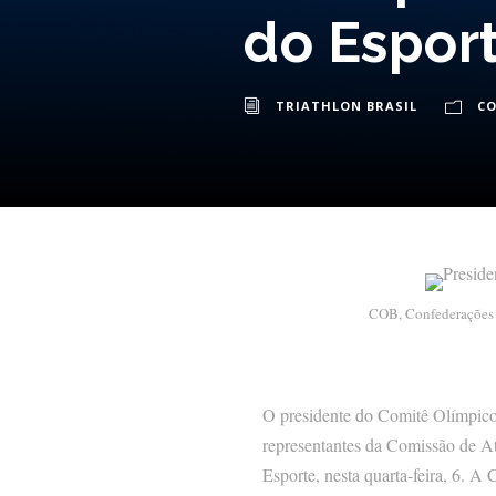
do Espor
TRIATHLON BRASIL
C
COB, Confederações 
O presidente do Comitê Olímpico
representantes da Comissão de A
Esporte, nesta quarta-feira, 6. A