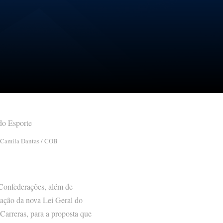
 Camila Dantas / COB
 Confederações, além de
ação da nova Lei Geral do
 Carreras, para a proposta que