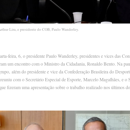
rthur Lira, e presidente do COB, Paulo Wanderley.
arta-feira, 6, o presidente Paulo Wanderley, presidentes e vices das Co
ram um encontro com o Ministro da Cidadania, Ronaldo Bento. Na paut
grupo, além do presidente e vice da Confederação Brasileira do Despor
reuniu com o Secretário Especial de Esporte, Marcelo Magalhães, e o S
e fizeram uma apresentação sobre o trabalho realizado nos últimos doi