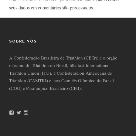
seus dados em comentários são processados
.
SOBRE NÓS
A Confederação Brasileira de Triathlon (CBTri) é o órgão
máximo do Triathlon no Brasil, filiada à International
Triathlon Union (ITU), à Confederación Americana de
Triathlon (CAMTRI) e, aos Comitês Olímpico do Brasil
(COB) e Paralímpico Brasileiro (CPB).
F
T
I
a
w
n
c
i
s
e
t
t
b
t
a