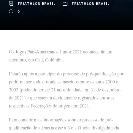
TRIATHLON BRASIL
TRIATHLON BRASIL
0
Os Jogos Pan-Americanos Junior 2021 acontecerão em
setembro, em Cali, Colômbia.
Estarão aptos a participar do processo de pré-qualificação por
performance todos os atletas nascidos entre os anos 2000 e
2003 (podendo ter até 21 anos de idade em 31 de dezembro
de 2021) e que estejam devidamente registrados em suas
respectivas Federações de origem em 2021.
Para conferir mais informações sobre o processo de pré-
qualificação de atletas acesse a Nota Oficial divulgada pela