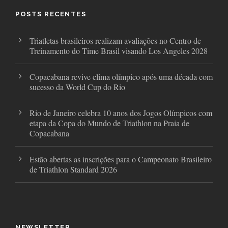
o
e
g
o
r
r
POSTS RECENTES
k
a
m
Triatletas brasileiros realizam avaliações no Centro de
Treinamento do Time Brasil visando Los Angeles 2028
Copacabana revive clima olímpico após uma década com
sucesso da World Cup do Rio
Rio de Janeiro celebra 10 anos dos Jogos Olímpicos com
etapa da Copa do Mundo de Triathlon na Praia de
Copacabana
Estão abertas as inscrições para o Campeonato Brasileiro
de Triathlon Standard 2026
NEWSLETTER