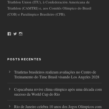
Triathlon Union (ITU), à Confederación Americana de
Triathlon (CAMTRI) e, aos Comitês Olímpico do Brasil
(COB) e Paralímpico Brasileiro (CPB).
F
T
I
a
w
n
c
i
s
e
t
t
b
t
a
o
e
g
o
r
r
POSTS RECENTES
k
a
m
Triatletas brasileiros realizam avaliações no Centro de
Treinamento do Time Brasil visando Los Angeles 2028
Copacabana revive clima olímpico após uma década com
sucesso da World Cup do Rio
Rio de Janeiro celebra 10 anos dos Jogos Olímpicos com