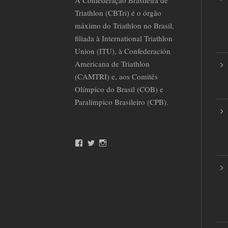
Triathlon (CBTri) é o órgão
máximo do Triathlon no Brasil,
filiada à International Triathlon
Union (ITU), à Confederación
Americana de Triathlon
(CAMTRI) e, aos Comitês
Olímpico do Brasil (COB) e
Paralímpico Brasileiro (CPB).
F
T
I
a
w
n
c
i
s
e
t
t
b
t
a
o
e
g
o
r
r
k
a
m