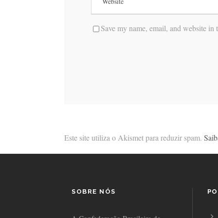
Save my name, email, and website in t
Este site utiliza o Akismet para reduzir spam.
Saib
SOBRE NÓS
PO
A Confederação Brasileira de