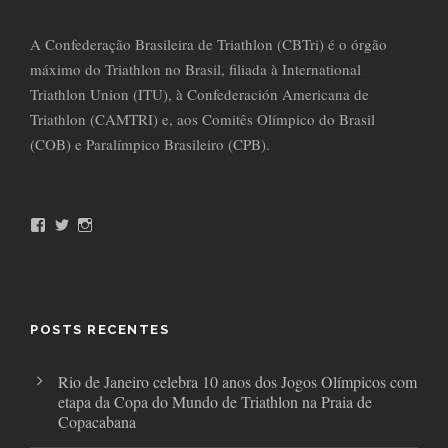
A Confederação Brasileira de Triathlon (CBTri) é o órgão
máximo do Triathlon no Brasil, filiada à International
Triathlon Union (ITU), à Confederación Americana de
Triathlon (CAMTRI) e, aos Comitês Olímpico do Brasil
(COB) e Paralímpico Brasileiro (CPB).
F
T
I
a
w
n
c
i
s
e
t
t
b
t
a
o
e
g
o
r
r
POSTS RECENTES
k
a
m
Rio de Janeiro celebra 10 anos dos Jogos Olímpicos com
etapa da Copa do Mundo de Triathlon na Praia de
Copacabana