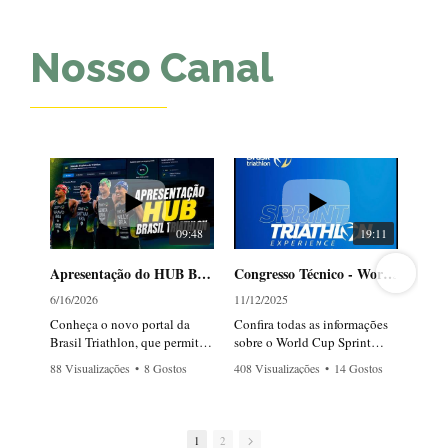
Nosso Canal
09:48
19:11
Apresentação do HUB Brasil Triathlon
Congresso Técnico - World Cup Florianópolis 2025 - Sprint Experience
6/16/2026
11/12/2025
1
Conheça o novo portal da
Confira todas as informações
C
Brasil Triathlon, que permite
sobre o World Cup Sprint
s
acompanhar em tempo real os
Experience 2025, que será
B
88 Visualizações
•
8 Gostos
408 Visualizações
•
14 Gostos
5
atletas, rankings, próximas
realizado neste domingo, 16
T
•
1 Comentários
•
0 Comentários
•
provas e notícias da Seleção
de novembro, em
r
Brasileira de Triathlon —
Florianópolis (SC).
n
Olímpica e Paralímpica, rumo
(
1
2