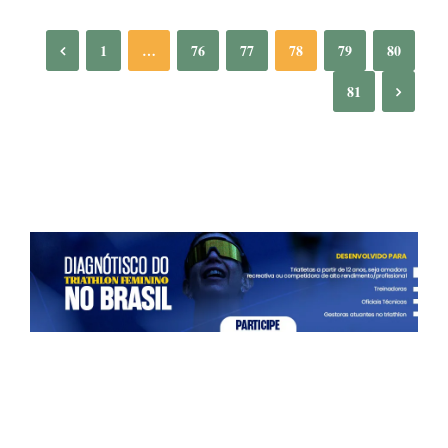
1
…
76
77
78
79
80
81