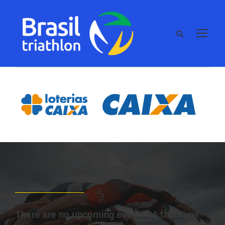
There are no upcoming events at this time