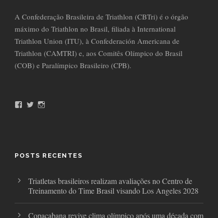
A Confederação Brasileira de Triathlon (CBTri) é o órgão
máximo do Triathlon no Brasil, filiada à International
Triathlon Union (ITU), à Confederación Americana de
Triathlon (CAMTRI) e, aos Comitês Olímpico do Brasil
(COB) e Paralímpico Brasileiro (CPB).
F
T
I
a
w
n
c
i
s
e
t
t
b
t
a
o
e
g
o
r
r
POSTS RECENTES
k
a
m
Triatletas brasileiros realizam avaliações no Centro de
Treinamento do Time Brasil visando Los Angeles 2028
Copacabana revive clima olímpico após uma década com