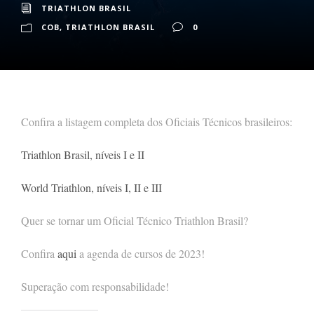
TRIATHLON BRASIL
COB
,
TRIATHLON BRASIL
0
Confira a listagem completa dos Oficiais Técnicos brasileiros:
Triathlon Brasil, níveis I e II
World Triathlon, níveis I, II e III
Quer se tornar um Oficial Técnico Triathlon Brasil?
Confira
aqui
a agenda de cursos de 2023!
Superação com responsabilidade!