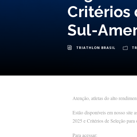
Critério
Sul-Ameri
TRIATHLON BRASIL
TR
Atenção, atletas do alto rendimen
Estão disponíveis em nosso site a
2025 e Critérios de Seleção par
Para acessar: