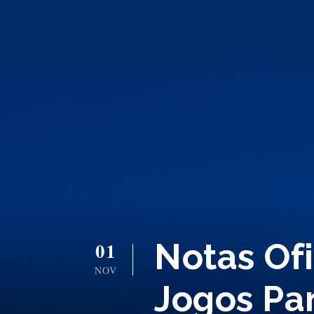
Notas Ofi
01
NOV
Jogos Pa