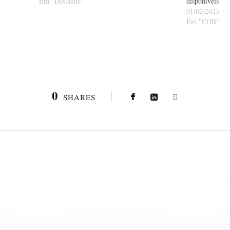
Em "Destaque"
disponíveis
01/02/2023
Em "COB"
0
SHARES