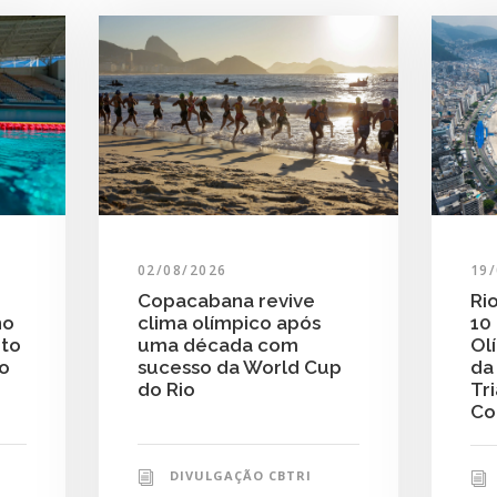
19
02/08/2026
Ri
Copacabana revive
10
clima olímpico após
no
Ol
uma década com
nto
da
sucesso da World Cup
do
Tr
do Rio
Co
DIVULGAÇÃO CBTRI