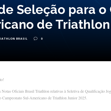
s de Seleção para 
cano de Triathlon 
IATHLON BRASIL
0
to!
s Notas Oficiais Brasil Triathlon relativas à Seletiva de Qualificação
a o Campeonato Sul-Americano de Triathlon Junior 2025.