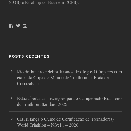
(COB) e Paralímpico Brasileiro (CPB).
F
T
I
a
w
n
c
i
s
e
t
t
b
t
a
o
e
g
o
r
r
POSTS RECENTES
k
a
m
Rio de Janeiro celebra 10 anos dos Jogos Olímpicos com
etapa da Copa do Mundo de Triathlon na Praia de
Copacabana
Estão abertas as inscrições para o Campeonato Brasileiro
de Triathlon Standard 2026
CBTri lança o Curso de Certificação de Treinador(a)
World Triathlon – Nível 1 – 2026