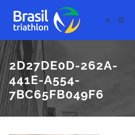
2D27DE0D-262A-
441E-A554-
7BC65FB049F6