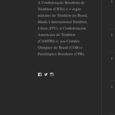
A Confederação Brasileira de
Triathlon (CBTri) é o órgão
máximo do Triathlon no Brasil,
filiada à International Triathlon
Union (ITU), à Confederación
Americana de Triathlon
(CAMTRI) e, aos Comitês
Olímpico do Brasil (COB) e
Paralímpico Brasileiro (CPB).
F
T
I
a
w
n
c
i
s
e
t
t
b
t
a
o
e
g
o
r
r
k
a
m