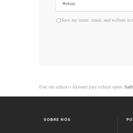
Save my name, email, and website in t
Este site utiliza o Akismet para reduzir spam.
Saib
SOBRE NÓS
PO