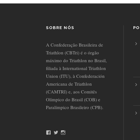
SOBRE NÓS
PO
A Confederação Brasileira de
Triathlon (CBTri) é o órgão
máximo do Triathlon no Brasil,
filiada à International Triathlon
Union (ITU), à Confederación
Americana de Triathlon
(CAMTRI) e, aos Comitês
Olímpico do Brasil (COB) e
Paralímpico Brasileiro (CPB).
F
T
I
a
w
n