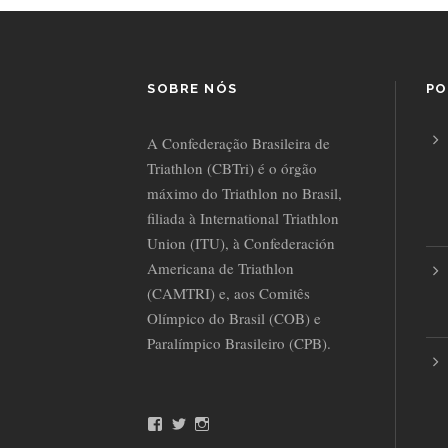
SOBRE NÓS
PO
A Confederação Brasileira de
Triathlon (CBTri) é o órgão
máximo do Triathlon no Brasil,
filiada à International Triathlon
Union (ITU), à Confederación
Americana de Triathlon
(CAMTRI) e, aos Comitês
Olímpico do Brasil (COB) e
Paralímpico Brasileiro (CPB).
F
T
I
a
w
n