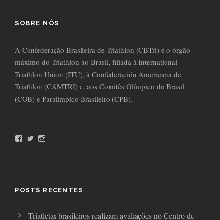
SOBRE NÓS
A Confederação Brasileira de Triathlon (CBTri) é o órgão
máximo do Triathlon no Brasil, filiada à International
Triathlon Union (ITU), à Confederación Americana de
Triathlon (CAMTRI) e, aos Comitês Olímpico do Brasil
(COB) e Paralímpico Brasileiro (CPB).
F
T
I
a
w
n
c
i
s
e
t
t
b
t
a
o
e
g
o
r
r
POSTS RECENTES
k
a
m
Triatletas brasileiros realizam avaliações no Centro de