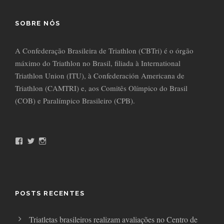
SOBRE NÓS
A Confederação Brasileira de Triathlon (CBTri) é o órgão
máximo do Triathlon no Brasil, filiada à International
Triathlon Union (ITU), à Confederación Americana de
Triathlon (CAMTRI) e, aos Comitês Olímpico do Brasil
(COB) e Paralímpico Brasileiro (CPB).
F
T
I
a
w
n
c
i
s
e
t
t
b
t
a
o
e
g
o
r
r
POSTS RECENTES
k
a
m
Triatletas brasileiros realizam avaliações no Centro de