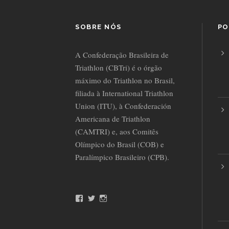
SOBRE NÓS
PO
A Confederação Brasileira de
Triathlon (CBTri) é o órgão
máximo do Triathlon no Brasil,
filiada à International Triathlon
Union (ITU), à Confederación
Americana de Triathlon
(CAMTRI) e, aos Comitês
Olímpico do Brasil (COB) e
Paralímpico Brasileiro (CPB).
F
T
I
a
w
n
c
i
s
e
t
t