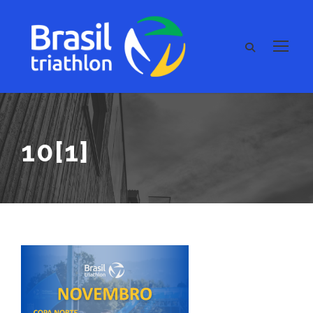
10[1]