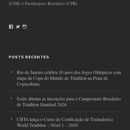
(COB) e Paralímpico Brasileiro (CPB).
F
T
I
a
w
n
c
i
s
e
t
t
b
t
a
o
e
g
o
r
r
POSTS RECENTES
k
a
m
Rio de Janeiro celebra 10 anos dos Jogos Olímpicos com
etapa da Copa do Mundo de Triathlon na Praia de
Copacabana
Estão abertas as inscrições para o Campeonato Brasileiro
de Triathlon Standard 2026
CBTri lança o Curso de Certificação de Treinador(a)
World Triathlon – Nível 1 – 2026