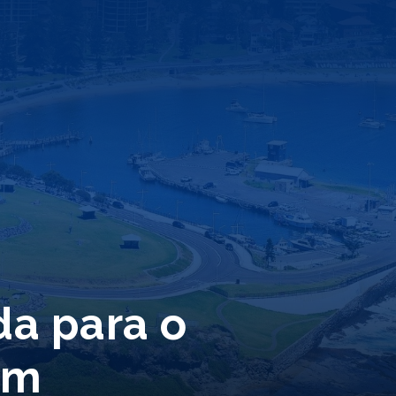
da para o
em