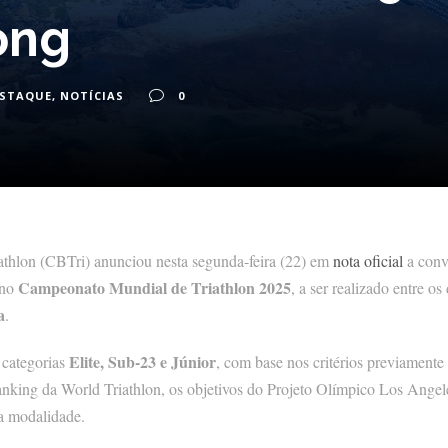
ong
ESTAQUE
,
NOTÍCIAS
0
athlon (CBTri) anunciou nesta segunda-feira (22) em
nota oficial
a conv
Campeonato Mundial de Triathlon 2025
 no
, a ser realizado entre os
a
.
Elite, Sub-23 e Júnior
 categorias
, com base nos critérios previamente
nking da World Triathlon, os objetivos do Projeto Olímpico Los Angel
a modalidade.