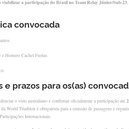
viabilizar a participação do Brasil no Team Relay Júnior/Sub-23
m
,
ica convocada
antos
 e Homero Cachel Freitas
co
 e prazos para os(as) convocad
2
denciar o visto australiano e confirmar oficialmente a participação até
 da World Triathlon é obrigatória para a emissão de passagens e organi
articipações Internacionais.