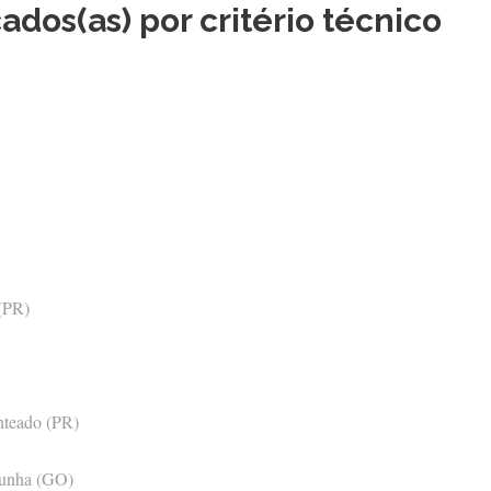
ados(as) por critério técnico
 (PR)
nteado (PR)
Cunha (GO)