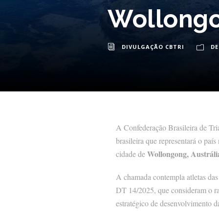
Wollong
DIVULGAÇÃO CBTRI
D
A Confederação Brasileira de Tri
brasileira que representará o país
Wollongong, Austráli
cidade de
A chamada contempla atletas das
DT 14/2025, que consideram o ra
estratégico de desenvolvimento d