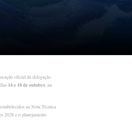
ocação oficial da delegação
14 e 18 de outubro
 dias
, na
 estabelecidos na Nota Técnica
es 2028 e o planejamento