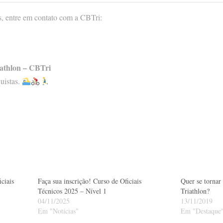
s, entre em contato com a CBTri:
iathlon – CBTri
uistas.
iciais
Faça sua inscrição! Curso de Oficiais
Quer se tornar
Técnicos 2025 – Nível 1
Triathlon?
04/11/2025
13/11/2019
Em "Notícias"
Em "Destaque