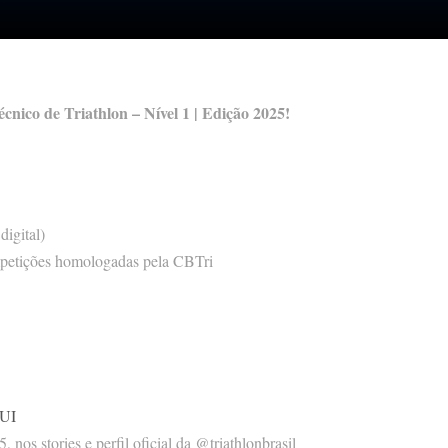
cnico de Triathlon – Nível 1 | Edição 2025!
digital)
ompetições homologadas pela CBTri
UI
 nos stories e perfil oficial da @triathlonbrasil