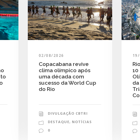
19
02/08/2026
Ri
Copacabana revive
10
clima olímpico após
no
Ol
uma década com
nto
da
sucesso da World Cup
do
Tr
do Rio
Co
DIVULGAÇÃO CBTRI
DESTAQUE
,
NOTÍCIAS
0