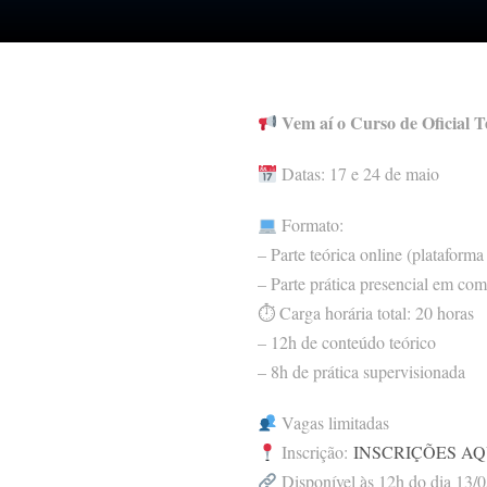
Vem aí o Curso de Oficial Té
Datas: 17 e 24 de maio
Formato:
– Parte teórica online (plataforma 
– Parte prática presencial em c
⏱ Carga horária total: 20 horas
– 12h de conteúdo teórico
– 8h de prática supervisionada
Vagas limitadas
Inscrição:
INSCRIÇÕES AQ
Disponível às 12h do dia 13/05,