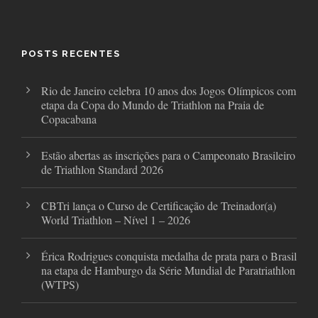
c
i
s
e
t
t
b
t
a
o
e
g
o
r
r
POSTS RECENTES
k
a
m
Rio de Janeiro celebra 10 anos dos Jogos Olímpicos com
etapa da Copa do Mundo de Triathlon na Praia de
Copacabana
Estão abertas as inscrições para o Campeonato Brasileiro
de Triathlon Standard 2026
CBTri lança o Curso de Certificação de Treinador(a)
World Triathlon – Nível 1 – 2026
Érica Rodrigues conquista medalha de prata para o Brasil
na etapa de Hamburgo da Série Mundial de Paratriathlon
(WTPS)