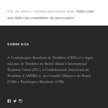
Este site utiliza o Akismet para reduzir spam.
Saiba como
seus dados em comentários são processados
.
SOBRE NÓS
A Confederação Brasileira de Triathlon (CBTri) é o órgão
máximo do Triathlon no Brasil, filiada à International
Triathlon Union (ITU), à Confederación Americana de
Triathlon (CAMTRI) e, aos Comitês Olímpico do Brasil
(COB) e Paralímpico Brasileiro (CPB).
F
T
I
a
w
n