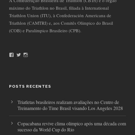
A Confederação Brasileira de Triathlon (CBTri) é o órgão
máximo do Triathlon no Brasil, filiada à International
Triathlon Union (ITU), à Confederación Americana de
Triathlon (CAMTRI) e, aos Comitês Olímpico do Brasil
(COB) e Paralímpico Brasileiro (CPB).
F
T
I
a
w
n
c
i
s
e
t
t
b
t
a
o
e
g
o
r
r
POSTS RECENTES
k
a
m
Triatletas brasileiros realizam avaliações no Centro de
Treinamento do Time Brasil visando Los Angeles 2028
Copacabana revive clima olímpico após uma década com
sucesso da World Cup do Rio