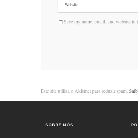
Save my name, email, and website in t
Este site utiliza o Akismet para reduzir spam.
Saib
SOBRE NÓS
PO