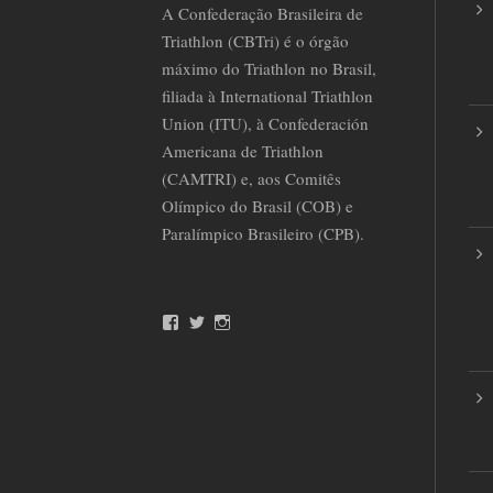
A Confederação Brasileira de
Triathlon (CBTri) é o órgão
máximo do Triathlon no Brasil,
filiada à International Triathlon
Union (ITU), à Confederación
Americana de Triathlon
(CAMTRI) e, aos Comitês
Olímpico do Brasil (COB) e
Paralímpico Brasileiro (CPB).
F
T
I
a
w
n
c
i
s
e
t
t
b
t
a
o
e
g
o
r
r
k
a
m