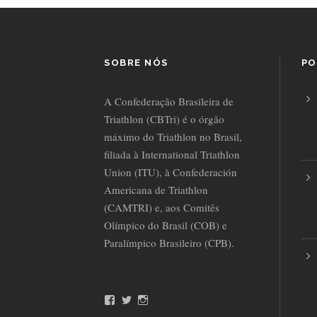
SOBRE NÓS
PO
A Confederação Brasileira de
Triathlon (CBTri) é o órgão
máximo do Triathlon no Brasil,
filiada à International Triathlon
Union (ITU), à Confederación
Americana de Triathlon
(CAMTRI) e, aos Comitês
Olímpico do Brasil (COB) e
Paralímpico Brasileiro (CPB).
F
T
I
a
w
n