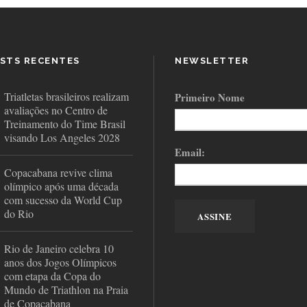
STS RECENTES
NEWSLETTER
Triatletas brasileiros realizam
Primeiro Nome
avaliações no Centro de
Treinamento do Time Brasil
visando Los Angeles 2028
Email:
Copacabana revive clima
olímpico após uma década
com sucesso da World Cup
do Rio
Rio de Janeiro celebra 10
anos dos Jogos Olímpicos
com etapa da Copa do
Mundo de Triathlon na Praia
de Copacabana