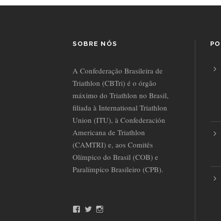
SOBRE NÓS
PO
A Confederação Brasileira de
Triathlon (CBTri) é o órgão
máximo do Triathlon no Brasil,
filiada à International Triathlon
Union (ITU), à Confederación
Americana de Triathlon
(CAMTRI) e, aos Comitês
Olímpico do Brasil (COB) e
Paralímpico Brasileiro (CPB).
F
T
I
a
w
n