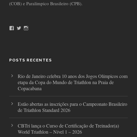
(COB) e Paralímpico Brasileiro (CPB).
F
T
I
a
w
n
c
i
s
e
t
t
b
t
a
o
e
g
o
r
r
POSTS RECENTES
k
a
m
Rio de Janeiro celebra 10 anos dos Jogos Olímpicos com
etapa da Copa do Mundo de Triathlon na Praia de
Copacabana
Estão abertas as inscrições para o Campeonato Brasileiro
de Triathlon Standard 2026
CBTri lança o Curso de Certificação de Treinador(a)
World Triathlon – Nível 1 – 2026