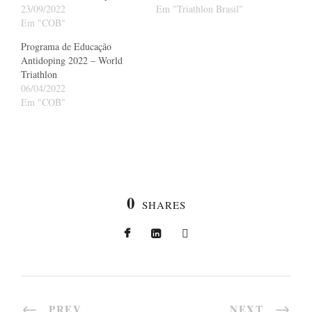
23/09/2022
Em "Triathlon Brasil"
Em "COB"
Programa de Educação
Antidoping 2022 – World
Triathlon
06/04/2022
Em "COB"
0
SHARES
PREV
NEXT