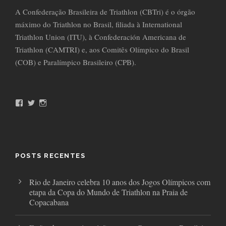
A Confederação Brasileira de Triathlon (CBTri) é o órgão
máximo do Triathlon no Brasil, filiada à International
Triathlon Union (ITU), à Confederación Americana de
Triathlon (CAMTRI) e, aos Comitês Olímpico do Brasil
(COB) e Paralímpico Brasileiro (CPB).
F
T
I
a
w
n
c
i
s
e
t
t
b
t
a
o
e
g
o
r
r
POSTS RECENTES
k
a
m
Rio de Janeiro celebra 10 anos dos Jogos Olímpicos com
etapa da Copa do Mundo de Triathlon na Praia de
Copacabana