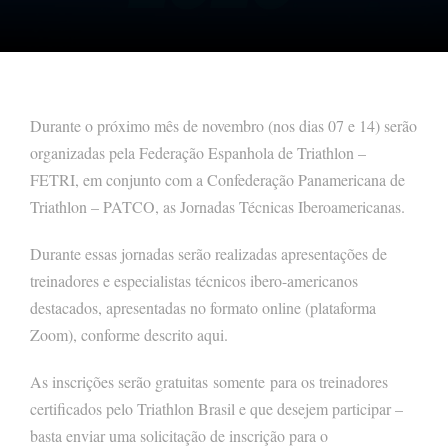
Durante o próximo mês de novembro (nos dias 07 e 14) serão
organizadas pela Federação Espanhola de Triathlon –
FETRI, em conjunto com a Confederação Panamericana de
Triathlon – PATCO, as Jornadas Técnicas Iberoamericanas.
Durante essas jornadas serão realizadas apresentações de
treinadores e especialistas técnicos ibero-americanos
destacados, apresentadas no formato online (plataforma
Zoom), conforme descrito aqui.
As inscrições serão gratuitas somente para os treinadores
certificados pelo Triathlon Brasil e que desejem participar –
basta enviar uma solicitação de inscrição para o