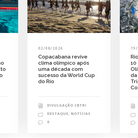
19
02/08/2026
Ri
Copacabana revive
10
clima olímpico após
no
Ol
uma década com
nto
da
sucesso da World Cup
do
Tr
do Rio
Co
DIVULGAÇÃO CBTRI
DESTAQUE
,
NOTÍCIAS
0