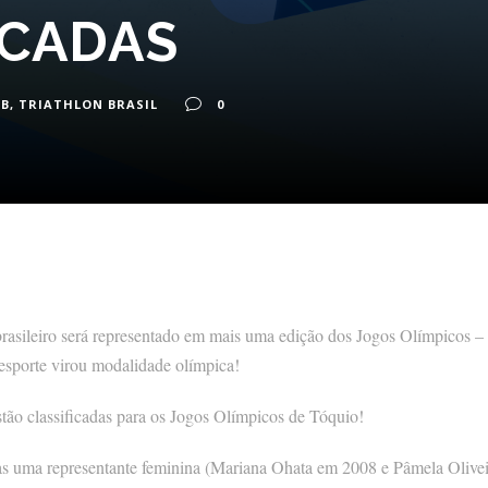
ICADAS
OB
,
TRIATHLON BRASIL
0
 brasileiro será representado em mais uma edição dos Jogos Olímpicos –
sporte virou modalidade olímpica!
stão classificadas para os Jogos Olímpicos de Tóquio!
as uma representante feminina (Mariana Ohata em 2008 e Pâmela Olive