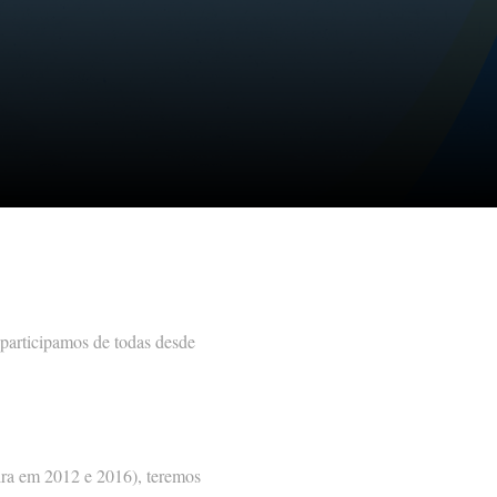
 participamos de todas desde
ira em 2012 e 2016), teremos