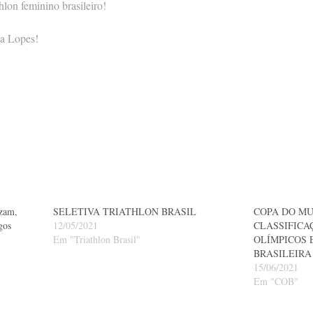
hlon feminino brasileiro!
ia Lopes!
izam,
SELETIVA TRIATHLON BRASIL
COPA DO MU
gos
12/05/2021
CLASSIFICA
Em "Triathlon Brasil"
OLÍMPICOS 
BRASILEIRA
15/06/2021
Em "COB"