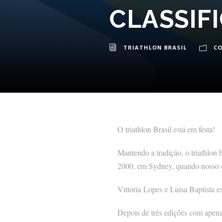
CLASSIF
TRIATHLON BRASIL
C
O triathlon Brasil está em festa!
Mantendo a tradição, o triathlon
2000, em Sydney, quando nosso e
Vittoria Lopes e Luisa Baptista e
Depois de três edições com apen