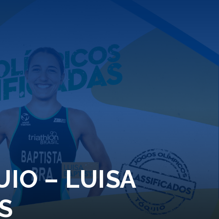
IO – LUISA
S