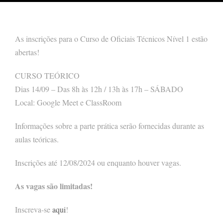
As inscrições para o Curso de Oficiais Técnicos Nível 1 estão
abertas!
CURSO TEÓRICO
Dias 14/09 – Das 8h às 12h / 13h às 17h – SÁBADO
Local: Google Meet e ClassRoom
Informações sobre a parte prática serão fornecidas durante as
aulas teóricas.
Inscrições até 12/08/2024 ou enquanto houver vagas.
As vagas são limitadas!
Inscreva-se
aqui
!