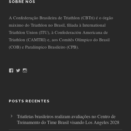
SOBRE NÓS
A Confederação Brasileira de Triathlon (CBTri) é o órgão
máximo do Triathlon no Brasil, filiada à International
Triathlon Union (ITU), à Confederación Americana de
Triathlon (CAMTRI) e, aos Comitês Olímpico do Brasil
(COB) e Paralímpico Brasileiro (CPB).
F
T
I
a
w
n
c
i
s
e
t
t
b
t
a
o
e
g
o
r
r
POSTS RECENTES
k
a
m
Triatletas brasileiros realizam avaliações no Centro de
Treinamento do Time Brasil visando Los Angeles 2028